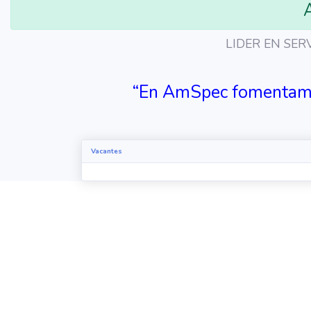
LIDER EN SER
“En AmSpec fomentamos
Vacantes